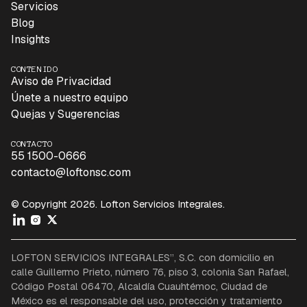
Servicios
Blog
Insights
CONTENIDO
Aviso de Privacidad
Únete a nuestro equipo
Quejas y Sugerencias
CONTACTO
55 1500-0666
contacto@loftonsc.com
© Copyright 2026. Lofton Servicios Integrales.
LOFTON SERVICIOS INTEGRALES”, S.C. con domicilio en
calle Guillermo Prieto, número 76, piso 3, colonia San Rafael,
Código Postal 06470, Alcaldía Cuauhtémoc, Ciudad de
México es el responsable del uso, protección y tratamiento