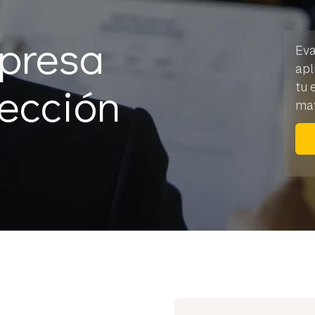
mpresa
Eva
apl
ección
tu 
may