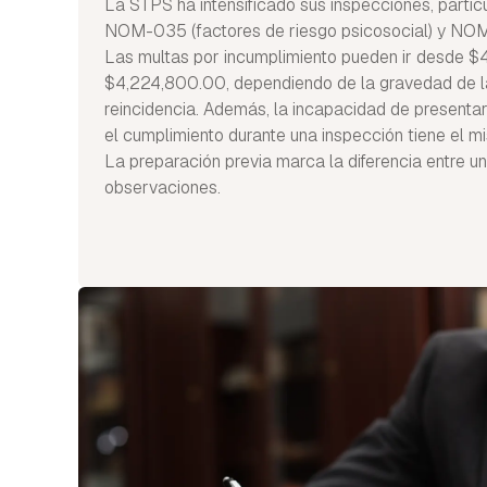
La STPS ha intensificado sus inspecciones, parti
NOM-035 (factores de riesgo psicosocial) y NOM-
Las multas por incumplimiento pueden ir desde $
$4,224,800.00, dependiendo de la gravedad de la 
reincidencia. Además, la incapacidad de present
el cumplimiento durante una inspección tiene el m
La preparación previa marca la diferencia entre un
observaciones.