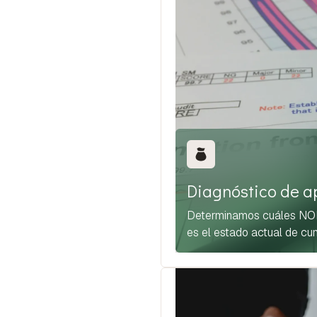
Diagnóstico de a
Determinamos cuáles NOMs
es el estado actual de cu