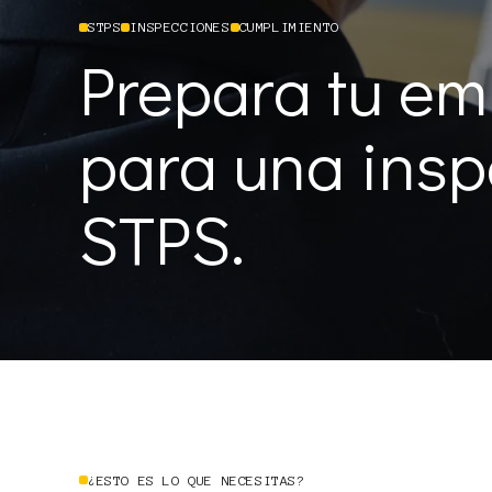
STPS
INSPECCIONES
CUMPLIMIENTO
Prepara tu e
para una insp
STPS.
¿ESTO ES LO QUE NECESITAS?