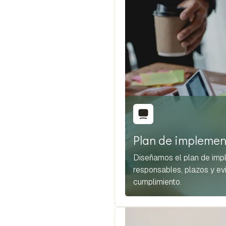
Plan de implemen
Diseñamos el plan de imp
responsables, plazos y ev
cumplimiento.