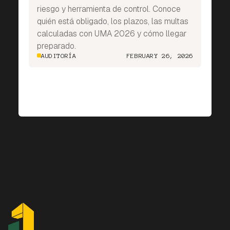
riesgo y herramienta de control. Conoce
quién está obligado, los plazos, las multas
calculadas con UMA 2026 y cómo llegar
preparado.
AUDITORÍA
FEBRUARY 26, 2026