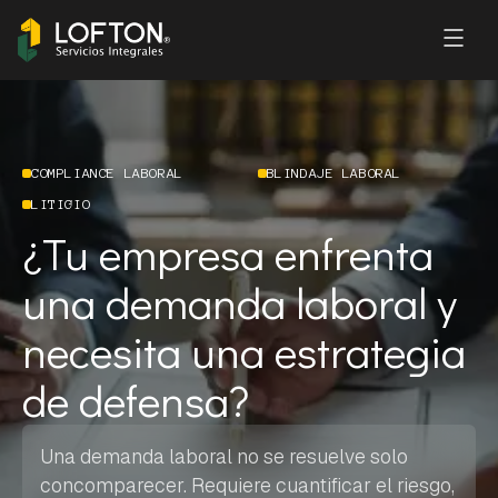
COMPLIANCE LABORAL
BLINDAJE LABORAL
LITIGIO
¿Tu empresa enfrenta
una demanda laboral y
necesita una estrategia
de defensa?
Una demanda laboral no se resuelve solo
concomparecer. Requiere cuantificar el riesgo,