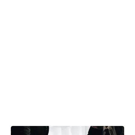
SAT, IMSS, INFONAVIT o la STPS sin haber
detectado antes las inconsistencias que los
llevaron ahí. Descubre las 5 áreas donde más
riesgos se acumulan sin que nadie los vea, y
evalúa en minutos dónde están las brechas de tu
empresa antes de que la autoridad las
encuentre primero.
FISCAL
JULY 16, 2026
SERVICIOS