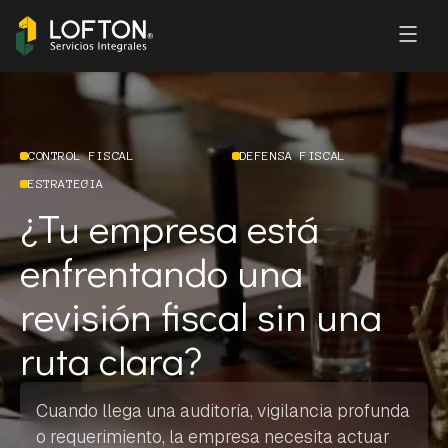
CONTROL FISCAL
DEFENSA FISCAL
ESTRATEGIA
¿Tu empresa está
enfrentando una
revisión fiscal sin una
ruta clara?
Cuando llega una auditoría, vigilancia profunda
o requerimiento, la empresa necesita actuar